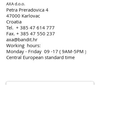
AXA d.o.o.
​Petra Preradovica 4
47000 Karlovac
Croatia
Tel. + 385 47 614 777
Fax. +
385 47 550 237
axa@bandit.hr
Working hours:
Monday - Friday 09 -17 ( 9AM-5PM
)
Central European standard time