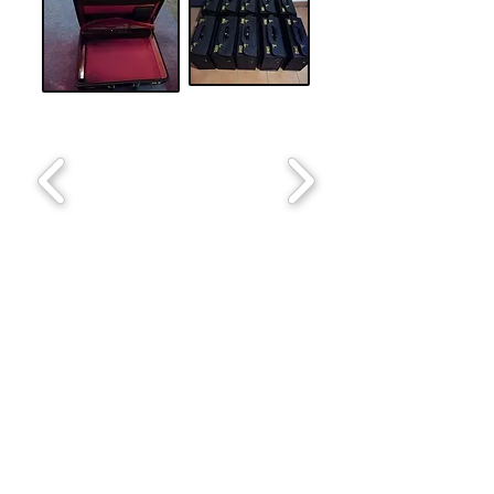
PRILAGOĐAVAMO NAŠE ILI RAZVIJAMO NOVE UREĐAJE U SKLAD
CONTA
CT US:
AXA d.o.o.
​Petra Preradovica 4
47000 Karlovac
Croatia
Tel. + 385 47 614 777
Fax. +
385 47 550 237
axa@bandit.hr