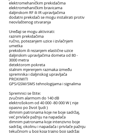
elektromehaničkim prekidačima
elektromehaničkim bravicama
daljinskom RF ili IR upravljačima
dodatni prekidači se mogu instalirati protiv
neovlaštenog otvaranja
Uređaji se mogu aktivirati:
raznim prekidačima
​ručno, potezanjem uzice i izvlačnjem
umetka
prekidom ili rezanjem elastične uzice
daljinskim upravljačima dometa od 80 -
3000 metra
detektorom pokreta
stalnim mjerenjem razmaka između
spremnika i daljinskog upravljača
PROXIMITI
GPS/GSM/SMS tehnologijama i signalima
Spremnici se štite:
zvučnim alarmom do 140 dB
elektrošokom od
40 000 -80 000
W ( nije
opasno po život ljudi )
dimnim patronama koje ne boje sadržaj,
već privlače pažnju na napadača
dimnim patronama koje intenzivno boje
sadržaj, okolinu i napadača i privlače pažnju
tekučinom u boji koja trajno boji sadržaj